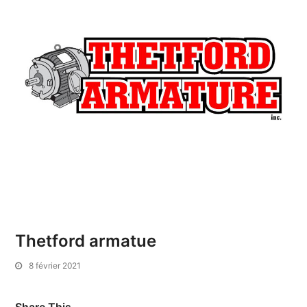
Thetford armatue
8 février 2021